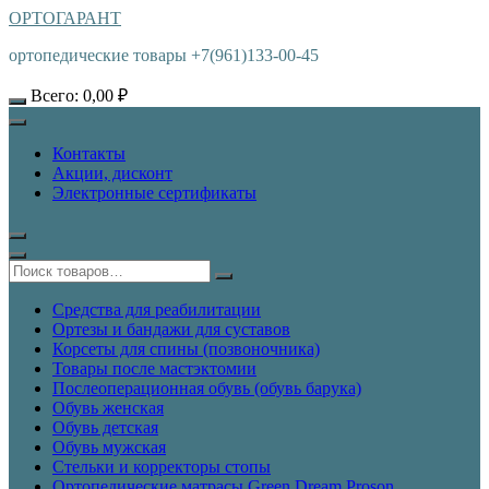
ОРТОГАРАНТ
ортопедические товары +7(961)133-00-45
Всего:
0,00
₽
Контакты
Акции, дисконт
Электронные сертификаты
Средства для реабилитации
Ортезы и бандажи для суставов
Корсеты для спины (позвоночника)
Товары после мастэктомии
Послеоперационная обувь (обувь барука)
Обувь женская
Обувь детская
Обувь мужская
Стельки и корректоры стопы
Ортопедические матрасы Green Dream Proson