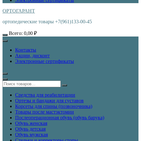
Электронные сертификаты
ОРТОГАРАНТ
ортопедические товары +7(961)133-00-45
Всего:
0,00
₽
Контакты
Акции, дисконт
Электронные сертификаты
Средства для реабилитации
Ортезы и бандажи для суставов
Корсеты для спины (позвоночника)
Товары после мастэктомии
Послеоперационная обувь (обувь барука)
Обувь женская
Обувь детская
Обувь мужская
Стельки и корректоры стопы