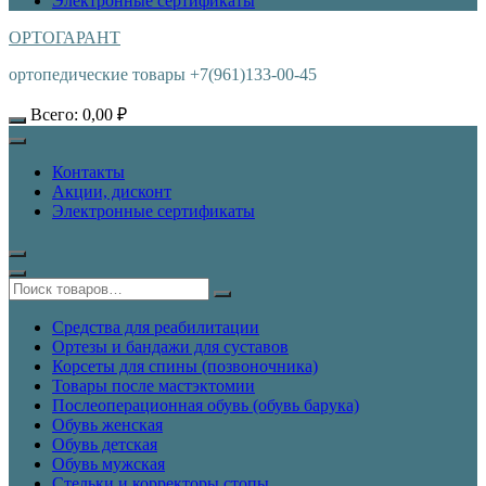
Электронные сертификаты
ОРТОГАРАНТ
ортопедические товары +7(961)133-00-45
Всего:
0,00
₽
Контакты
Акции, дисконт
Электронные сертификаты
Средства для реабилитации
Ортезы и бандажи для суставов
Корсеты для спины (позвоночника)
Товары после мастэктомии
Послеоперационная обувь (обувь барука)
Обувь женская
Обувь детская
Обувь мужская
Стельки и корректоры стопы