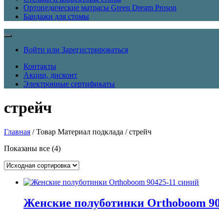
Ортопедические матрасы Green Dream Proson
Бандажи для стомы
Войти или Зарегистрироваться
Контакты
Акции, дисконт
Электронные сертификаты
стрейч
Главная
/ Товар Материал подклада / стрейч
Показаны все (4)
Женские полуботинки Orthoboom 90