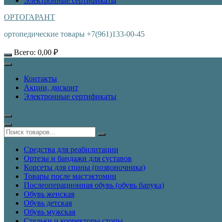
Электронные сертификаты
ОРТОГАРАНТ
ортопедические товары +7(961)133-00-45
Всего:
0,00
₽
Контакты
Акции, дисконт
Электронные сертификаты
Средства для реабилитации
Ортезы и бандажи для суставов
Корсеты для спины (позвоночника)
Товары после мастэктомии
Послеоперационная обувь (обувь барука)
Обувь женская
Обувь детская
Обувь мужская
Стельки и корректоры стопы