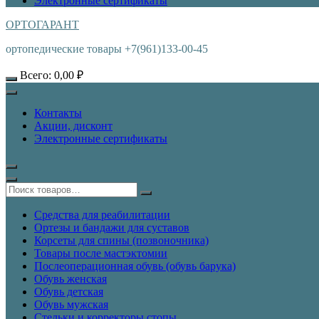
Электронные сертификаты
ОРТОГАРАНТ
ортопедические товары +7(961)133-00-45
Всего:
0,00
₽
Контакты
Акции, дисконт
Электронные сертификаты
Средства для реабилитации
Ортезы и бандажи для суставов
Корсеты для спины (позвоночника)
Товары после мастэктомии
Послеоперационная обувь (обувь барука)
Обувь женская
Обувь детская
Обувь мужская
Стельки и корректоры стопы