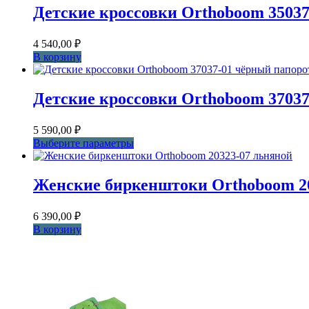
товара.
Детские кроссовки Orthoboom 35037
4 540,00
₽
В корзину
Детские кроссовки Orthoboom 3703
5 590,00
₽
Этот
Выберите параметры
товар
имеет
несколько
Женские биркенштоки Orthoboom 2
вариаций.
Опции
6 390,00
₽
можно
В корзину
выбрать
на
странице
товара.