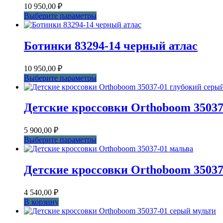
10 950,00
₽
Этот
Выберите параметры
товар
имеет
несколько
Ботинки 83294-14 черный атлас
вариаций.
Опции
10 950,00
₽
можно
Этот
Выберите параметры
выбрать
товар
на
имеет
странице
несколько
товара.
Детские кроссовки Orthoboom 35037
вариаций.
Опции
5 900,00
₽
можно
Этот
Выберите параметры
выбрать
товар
на
имеет
странице
несколько
товара.
Детские кроссовки Orthoboom 35037
вариаций.
Опции
4 540,00
₽
можно
В корзину
выбрать
на
странице