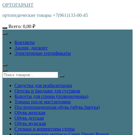
ОРТОГАРАНТ
ортопедические товары +7(961)133-00-45
Всего:
0,00
₽
Контакты
Акции, дисконт
Электронные сертификаты
Средства для реабилитации
Ортезы и бандажи для суставов
Корсеты для спины (позвоночника)
Товары после мастэктомии
Послеоперационная обувь (обувь барука)
Обувь женская
Обувь детская
Обувь мужская
Стельки и корректоры стопы
Ортопедические матрасы Green Dream Proson