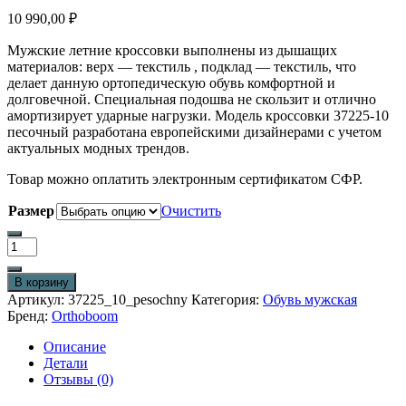
10 990,00
₽
Мужские летние кроссовки выполнены из дышащих
материалов: верх — текстиль , подклад — текстиль, что
делает данную ортопедическую обувь комфортной и
долговечной. Специальная подошва не скользит и отлично
амортизирует ударные нагрузки. Модель кроссовки 37225-10
песочный разработана европейскими дизайнерами с учетом
актуальных модных трендов.
Товар можно оплатить электронным сертификатом СФР.
Размер
Очистить
Количество
товара
Кроссовки
В корзину
37225-
Артикул:
37225_10_pesochny
Категория:
Обувь мужская
10
Бренд:
Orthoboom
песочный
Описание
Детали
Отзывы (0)