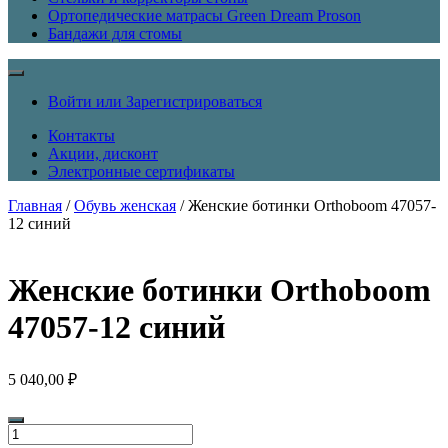
Ортопедические матрасы Green Dream Proson
Бандажи для стомы
Войти или Зарегистрироваться
Контакты
Акции, дисконт
Электронные сертификаты
Главная
/
Обувь женская
/ Женские ботинки Orthoboom 47057-
12 синий
Женские ботинки Orthoboom
47057-12 синий
5 040,00
₽
Количество