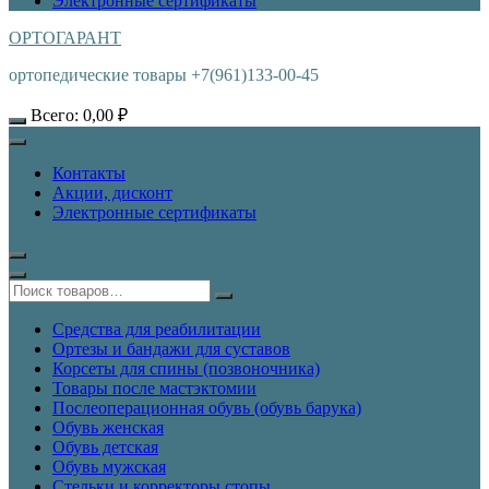
Электронные сертификаты
ОРТОГАРАНТ
ортопедические товары +7(961)133-00-45
Всего:
0,00
₽
Контакты
Акции, дисконт
Электронные сертификаты
Средства для реабилитации
Ортезы и бандажи для суставов
Корсеты для спины (позвоночника)
Товары после мастэктомии
Послеоперационная обувь (обувь барука)
Обувь женская
Обувь детская
Обувь мужская
Стельки и корректоры стопы