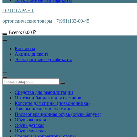
Электронные сертификаты
ОРТОГАРАНТ
ортопедические товары +7(961)133-00-45
Всего:
0,00
₽
Контакты
Акции, дисконт
Электронные сертификаты
Средства для реабилитации
Ортезы и бандажи для суставов
Корсеты для спины (позвоночника)
Товары после мастэктомии
Послеоперационная обувь (обувь барука)
Обувь женская
Обувь детская
Обувь мужская
Стельки и корректоры стопы