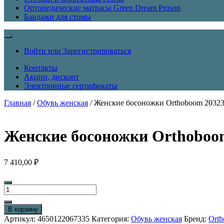
Ортопедические матрасы Green Dream Proson
Бандажи для стомы
Войти или Зарегистрироваться
Контакты
Акции, дисконт
Электронные сертификаты
Главная
/
Обувь женская
/ Женские босоножки Orthoboom 20323
Женские босоножки Orthoboom
7 410,00
₽
Количество
товара
Женские
В корзину
босоножки
Артикул:
4650122067335
Категория:
Обувь женская
Бренд:
Ort