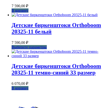
7 590,00
₽
В корзину
Детские биркенштоки Orthoboom
20325-11 белый
7 590,00
₽
Этот
Выберите параметры
товар
имеет
несколько
вариаций.
Детские биркенштоки Orthoboom
Опции
20325-11 темно-синий 33 размер
можно
выбрать
на
6 070,00
₽
странице
В корзину
товара.