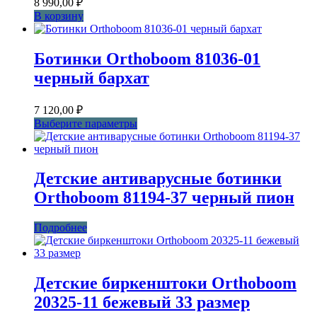
8 990,00
₽
В корзину
Ботинки Orthoboom 81036-01
черный бархат
7 120,00
₽
Этот
Выберите параметры
товар
имеет
несколько
вариаций.
Детские антиварусные ботинки
Опции
Orthoboom 81194-37 черный пион
можно
выбрать
на
Подробнее
странице
товара.
Детские биркенштоки Orthoboom
20325-11 бежевый 33 размер