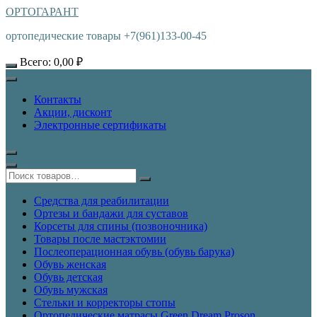
ОРТОГАРАНТ
ортопедические товары +7(961)133-00-45
Всего:
0,00
₽
Контакты
Акции, дисконт
Электронные сертификаты
Средства для реабилитации
Ортезы и бандажи для суставов
Корсеты для спины (позвоночника)
Товары после мастэктомии
Послеоперационная обувь (обувь барука)
Обувь женская
Обувь детская
Обувь мужская
Стельки и корректоры стопы
Ортопедические матрасы Green Dream Proson