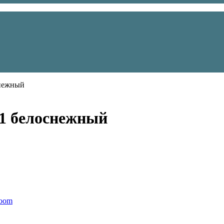
снежный
01 белоснежный
boom