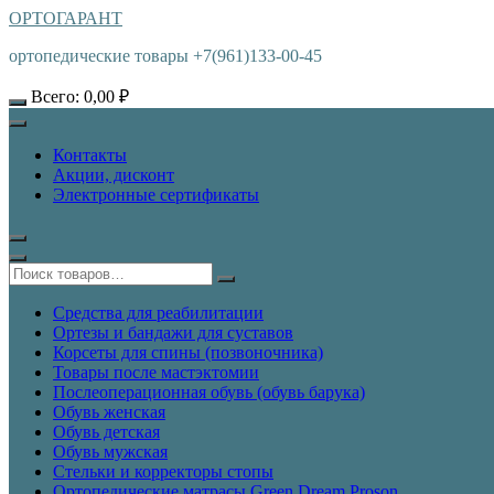
ОРТОГАРАНТ
ортопедические товары +7(961)133-00-45
Всего:
0,00
₽
Контакты
Акции, дисконт
Электронные сертификаты
Средства для реабилитации
Ортезы и бандажи для суставов
Корсеты для спины (позвоночника)
Товары после мастэктомии
Послеоперационная обувь (обувь барука)
Обувь женская
Обувь детская
Обувь мужская
Стельки и корректоры стопы
Ортопедические матрасы Green Dream Proson