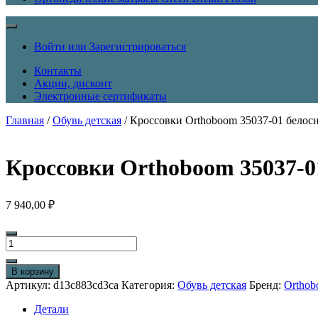
Войти или Зарегистрироваться
Контакты
Акции, дисконт
Электронные сертификаты
Главная
/
Обувь детская
/ Кроссовки Orthoboom 35037-01 бело
Кроссовки Orthoboom 35037-
7 940,00
₽
Количество
товара
Кроссовки
В корзину
Orthoboom
Артикул:
d13c883cd3ca
Категория:
Обувь детская
Бренд:
Ortho
35037-
01
Детали