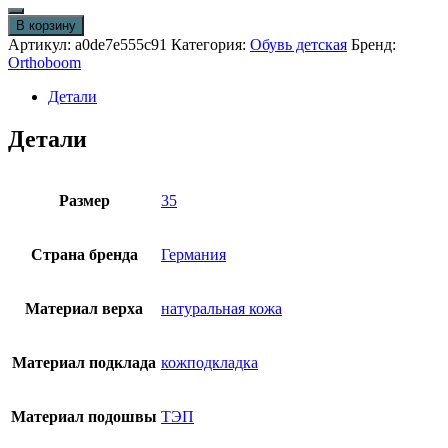
товара
Детские
В корзину
сандалии
Артикул:
a0de7e555c91
Категория:
Обувь детская
Бренд:
Orthoboom
Orthoboom
71597-
33
Детали
розово-
белый
Детали
Размер
35
Страна бренда
Германия
Материал верха
натуральная кожа
Материал подклада
кожподкладка
Материал подошвы
ТЭП