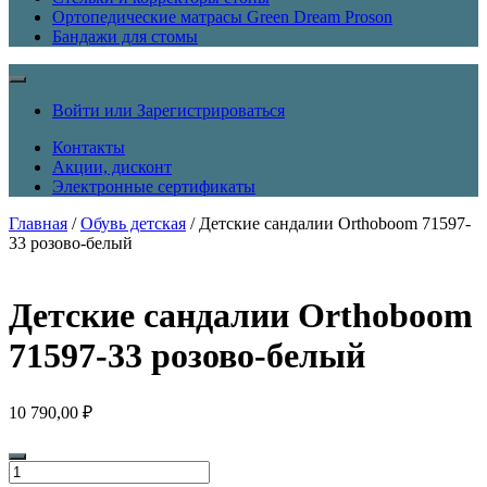
Ортопедические матрасы Green Dream Proson
Бандажи для стомы
Войти или Зарегистрироваться
Контакты
Акции, дисконт
Электронные сертификаты
Главная
/
Обувь детская
/ Детские сандалии Orthoboom 71597-
33 розово-белый
Детские сандалии Orthoboom
71597-33 розово-белый
10 790,00
₽
Количество