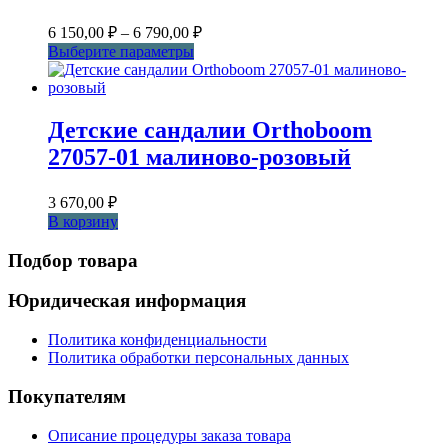
Диапазон
6 150,00
₽
–
6 790,00
₽
цен:
Этот
Выберите параметры
6
товар
150,00 ₽
имеет
несколько
–
вариаций.
6
Детские сандалии Orthoboom
Опции
790,00 ₽
27057-01 малиново-розовый
можно
выбрать
на
3 670,00
₽
странице
В корзину
товара.
Подбор товара
Юридическая информация
Политика конфиденциальности
Политика обработки персональных данных
Покупателям
Описание процедуры заказа товара