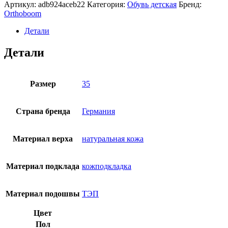
сандалии
Артикул:
adb924aceb22
Категория:
Обувь детская
Бренд:
Orthoboom
Orthoboom
71057-
06
Детали
темно-
синий
Детали
риф
Размер
35
Страна бренда
Германия
Материал верха
натуральная кожа
Материал подклада
кожподкладка
Материал подошвы
ТЭП
Цвет
Пол