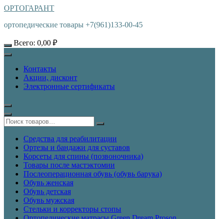
ОРТОГАРАНТ
ортопедические товары +7(961)133-00-45
Всего:
0,00
₽
Контакты
Акции, дисконт
Электронные сертификаты
Средства для реабилитации
Ортезы и бандажи для суставов
Корсеты для спины (позвоночника)
Товары после мастэктомии
Послеоперационная обувь (обувь барука)
Обувь женская
Обувь детская
Обувь мужская
Стельки и корректоры стопы
Ортопедические матрасы Green Dream Proson