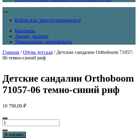
Войти или Зарегистрироваться
Контакты
Акции, дисконт
Электронные сертификаты
Главная
/
Обувь детская
/ Детские сандалии Orthoboom 71057-
06 темно-синий риф
Детские сандалии Orthoboom
71057-06 темно-синий риф
10 790,00
₽
Количество
товара
Детские
В корзину