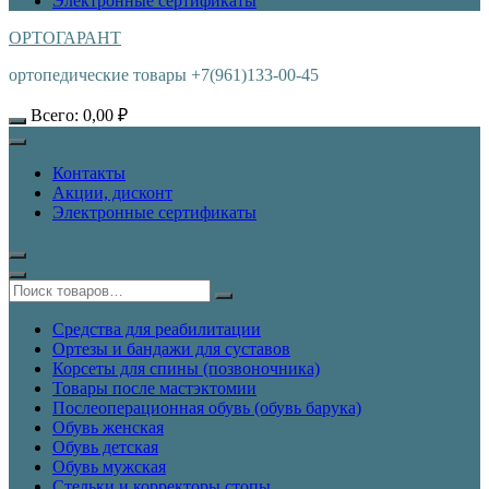
Электронные сертификаты
ОРТОГАРАНТ
ортопедические товары +7(961)133-00-45
Всего:
0,00
₽
Контакты
Акции, дисконт
Электронные сертификаты
Средства для реабилитации
Ортезы и бандажи для суставов
Корсеты для спины (позвоночника)
Товары после мастэктомии
Послеоперационная обувь (обувь барука)
Обувь женская
Обувь детская
Обувь мужская
Стельки и корректоры стопы