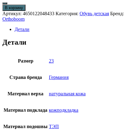
товара
Детские
В корзину
сандалии
Артикул:
4650122048433
Категория:
Обувь детская
Бренд:
Orthoboom
Orthoboom
47387-
13
Детали
бело-
синий-
Детали
красный
Размер
23
Страна бренда
Германия
Материал верха
натуральная кожа
Материал подклада
кожподкладка
Материал подошвы
ТЭП