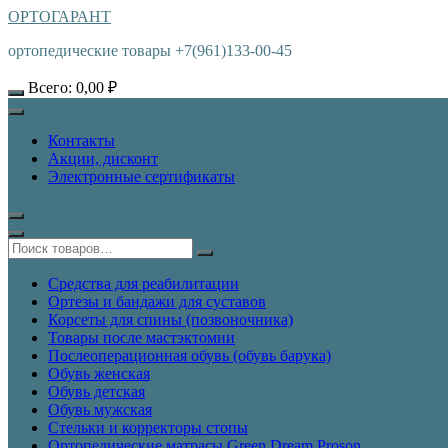
ОРТОГАРАНТ
ортопедические товары +7(961)133-00-45
Всего:
0,00
₽
Контакты
Акции, дисконт
Электронные сертификаты
Средства для реабилитации
Ортезы и бандажи для суставов
Корсеты для спины (позвоночника)
Товары после мастэктомии
Послеоперационная обувь (обувь барука)
Обувь женская
Обувь детская
Обувь мужская
Стельки и корректоры стопы
Ортопедические матрасы Green Dream Proson