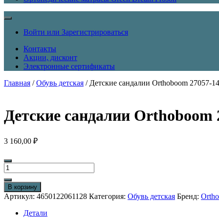
Войти или Зарегистрироваться
Контакты
Акции, дисконт
Электронные сертификаты
Главная
/
Обувь детская
/ Детские сандалии Orthoboom 27057-1
Детские сандалии Orthoboom 
3 160,00
₽
Количество
товара
Детские
В корзину
сандалии
Артикул:
4650122061128
Категория:
Обувь детская
Бренд:
Orth
Orthoboom
27057-
Детали