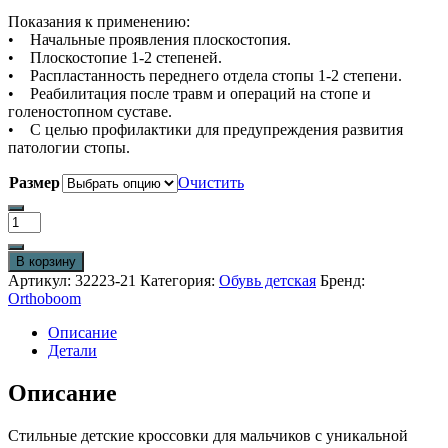
Показания к применению:
• Начальные проявления плоскостопия.
• Плоскостопие 1-2 степеней.
• Распластанность переднего отдела стопы 1-2 степени.
• Реабилитация после травм и операций на стопе и
голеностопном суставе.
• С целью профилактики для предупреждения развития
патологии стопы.
Размер
Очистить
Количество
товара
Детские
В корзину
кроссовки
Артикул:
32223-21
Категория:
Обувь детская
Бренд:
Orthoboom
Orthoboom
32223-
21
Описание
серо-
Детали
оранжевый
Описание
Стильные детские кроссовки для мальчиков с уникальной