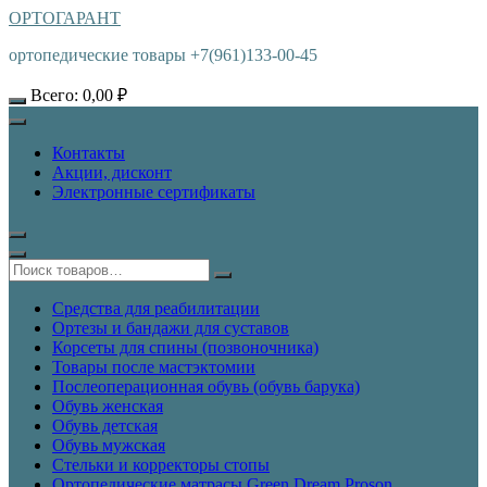
ОРТОГАРАНТ
ортопедические товары +7(961)133-00-45
Всего:
0,00
₽
Контакты
Акции, дисконт
Электронные сертификаты
Средства для реабилитации
Ортезы и бандажи для суставов
Корсеты для спины (позвоночника)
Товары после мастэктомии
Послеоперационная обувь (обувь барука)
Обувь женская
Обувь детская
Обувь мужская
Стельки и корректоры стопы
Ортопедические матрасы Green Dream Proson