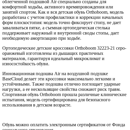
облегченной подошвой Air специально созданы для
комфортной ходьбы, активного времяпровождения или
занятий спортом. Как и вся детская обувь Orthoboom, модель
разработана с учетом профилактики и коррекции начальных
форм плоскостопия: модель точно фиксирует стопу, не дает
заваливаться пятке, а съемная ортопедическая стелька
поддерживает наружный и внутренний своды стопы, дает
необходимую амортизацию при ходьбе.
Ортопедические детские кроссовки Orthoboom 32223-21 серо-
оранжевый изготовлены из дышащих практичных
материалов, гарантируя идеальный микроклимат и
износостойкость обуви.
Инновационная подошва Air на воздушной подушке
BaseCloud делает эти кроссовки максимально легкими и
устойчивыми. Также подошва отлично поглощает ударные
нагрузки, а ее нескользящие свойства снижают риск травм.
Спортивная обувь Orthoboom прошла различные клинические
испытания, модель сертифицирована для безопасного
использования в детском возрасте.
Обувь можно оплатить электронным сертификатом от Фонда
социального страхования