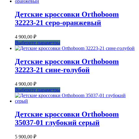
имеет
несколько
вариаций.
Детские кроссовки Orthoboom
Опции
32223-21 серо-оранжевый
можно
выбрать
на
4 900,00
₽
странице
Этот
Выберите параметры
товара.
товар
имеет
несколько
Детские кроссовки Orthoboom
вариаций.
32223-21 сине-голубой
Опции
можно
выбрать
4 900,00
₽
на
Этот
Выберите параметры
странице
товар
товара.
имеет
несколько
вариаций.
Детские кроссовки Orthoboom
Опции
35037-01 глубокий серый
можно
выбрать
на
5 900,00
₽