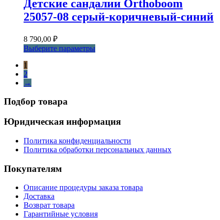
Детские сандалии Orthoboom
Опции
490,00 ₽
25057-08 серый-коричневый-синий
можно
выбрать
на
8 790,00
₽
странице
Этот
Выберите параметры
товара.
товар
1
имеет
2
несколько
→
вариаций.
Опции
Подбор товара
можно
выбрать
на
Юридическая информация
странице
товара.
Политика конфиденциальности
Политика обработки персональных данных
Покупателям
Описание процедуры заказа товара
Доставка
Возврат товара
Гарантийные условия