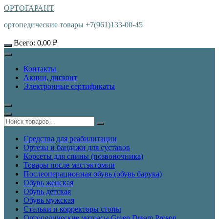
ОРТОГАРАНТ
ортопедические товары +7(961)133-00-45
Всего:
0,00
₽
Контакты
Акции, дисконт
Электронные сертификаты
Средства для реабилитации
Ортезы и бандажи для суставов
Корсеты для спины (позвоночника)
Товары после мастэктомии
Послеоперационная обувь (обувь барука)
Обувь женская
Обувь детская
Обувь мужская
Стельки и корректоры стопы
Ортопедические матрасы Green Dream Proson