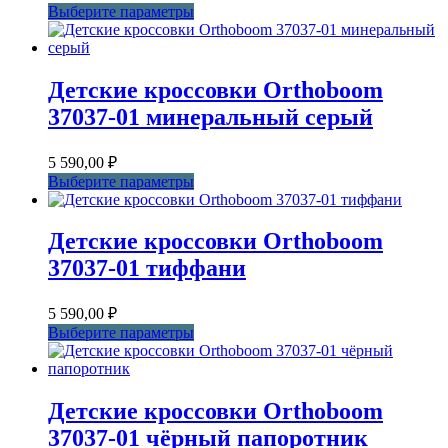
странице
Этот
Выберите параметры
товара.
товар
имеет
несколько
вариаций.
Детские кроссовки Orthoboom
Опции
37037-01 минеральный серый
можно
выбрать
на
5 590,00
₽
странице
Этот
Выберите параметры
товара.
товар
имеет
несколько
Детские кроссовки Orthoboom
вариаций.
37037-01 тиффани
Опции
можно
выбрать
5 590,00
₽
на
Этот
Выберите параметры
странице
товар
товара.
имеет
несколько
вариаций.
Детские кроссовки Orthoboom
Опции
37037-01 чёрный папоротник
можно