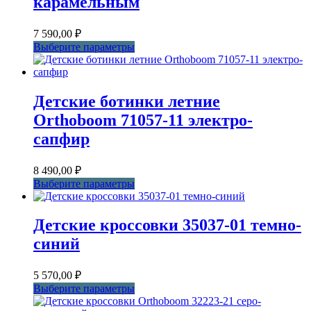
карамельным
7 590,00
₽
Этот
Выберите параметры
товар
имеет
несколько
вариаций.
Детские ботинки летние
Опции
Orthoboom 71057-11 электро-
можно
выбрать
сапфир
на
странице
8 490,00
₽
товара.
Этот
Выберите параметры
товар
имеет
несколько
Детские кроссовки 35037-01 темно-
вариаций.
синий
Опции
можно
выбрать
5 570,00
₽
на
Этот
Выберите параметры
странице
товар
товара.