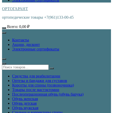
Электронные сертификаты
ОРТОГАРАНТ
ортопедические товары +7(961)133-00-45
Всего:
0,00
₽
Контакты
Акции, дисконт
Электронные сертификаты
Средства для реабилитации
Ортезы и бандажи для суставов
Корсеты для спины (позвоночника)
Товары после мастэктомии
Послеоперационная обувь (обувь барука)
Обувь женская
Обувь детская
Обувь мужская
Стельки и корректоры стопы