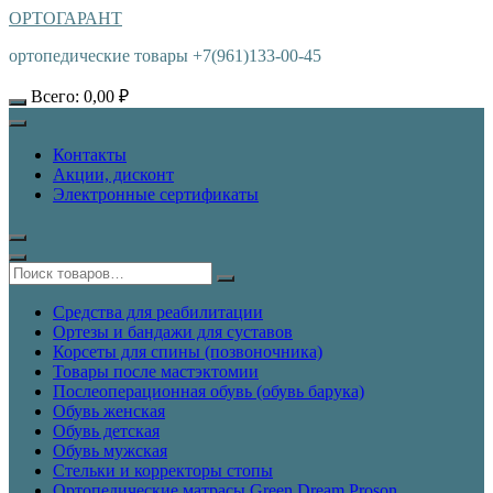
ОРТОГАРАНТ
ортопедические товары +7(961)133-00-45
Всего:
0,00
₽
Контакты
Акции, дисконт
Электронные сертификаты
Средства для реабилитации
Ортезы и бандажи для суставов
Корсеты для спины (позвоночника)
Товары после мастэктомии
Послеоперационная обувь (обувь барука)
Обувь женская
Обувь детская
Обувь мужская
Стельки и корректоры стопы
Ортопедические матрасы Green Dream Proson