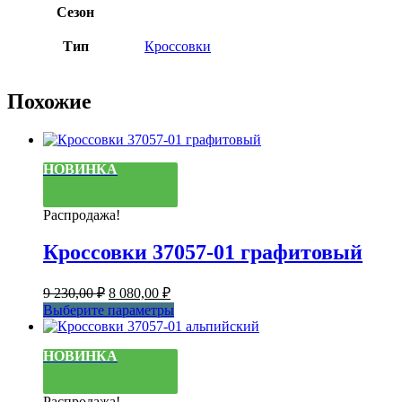
Сезон
Тип
Кроссовки
Похожие
НОВИНКА
Распродажа!
Кроссовки 37057-01 графитовый
Первоначальная
Текущая
9 230,00
₽
8 080,00
₽
цена
цена:
Этот
Выберите параметры
составляла
8
товар
9
080,00 ₽.
имеет
НОВИНКА
230,00 ₽.
несколько
вариаций.
Опции
Распродажа!