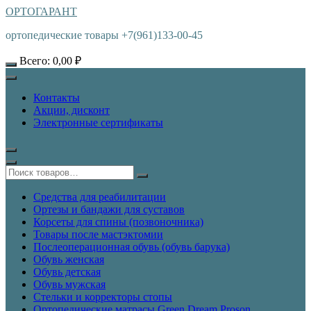
ОРТОГАРАНТ
ортопедические товары +7(961)133-00-45
Всего:
0,00
₽
Контакты
Акции, дисконт
Электронные сертификаты
Средства для реабилитации
Ортезы и бандажи для суставов
Корсеты для спины (позвоночника)
Товары после мастэктомии
Послеоперационная обувь (обувь барука)
Обувь женская
Обувь детская
Обувь мужская
Стельки и корректоры стопы
Ортопедические матрасы Green Dream Proson