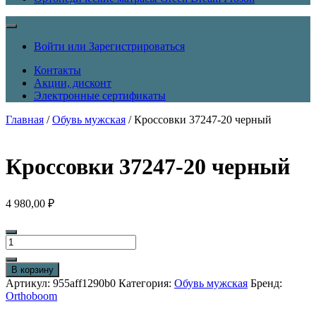
Войти или Зарегистрироваться
Контакты
Акции, дисконт
Электронные сертификаты
Главная
/
Обувь мужская
/ Кроссовки 37247-20 черный
Кроссовки 37247-20 черный
4 980,00
₽
Количество
товара
Кроссовки
В корзину
37247-
Артикул:
955aff1290b0
Категория:
Обувь мужская
Бренд:
20
Orthoboom
черный