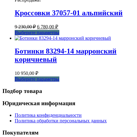
можно
выбрать
Кроссовки 37057-01 альпийский
на
странице
товара.
Первоначальная
Текущая
9 230,00
₽
6 780,00
₽
цена
цена:
Этот
Выберите параметры
составляла
6
товар
9
780,00 ₽.
имеет
230,00 ₽.
несколько
Ботинки 83294-14 марронский
вариаций.
коричневый
Опции
можно
выбрать
10 950,00
₽
на
Этот
Выберите параметры
странице
товар
товара.
имеет
Подбор товара
несколько
вариаций.
Юридическая информация
Опции
можно
Политика конфиденциальности
выбрать
Политика обработки персональных данных
на
странице
Покупателям
товара.