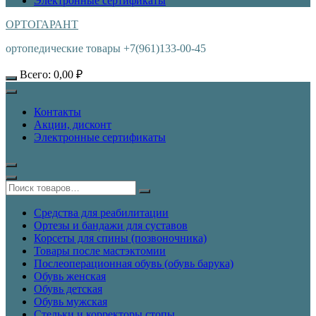
Электронные сертификаты
ОРТОГАРАНТ
ортопедические товары +7(961)133-00-45
Всего:
0,00
₽
Контакты
Акции, дисконт
Электронные сертификаты
Средства для реабилитации
Ортезы и бандажи для суставов
Корсеты для спины (позвоночника)
Товары после мастэктомии
Послеоперационная обувь (обувь барука)
Обувь женская
Обувь детская
Обувь мужская
Стельки и корректоры стопы