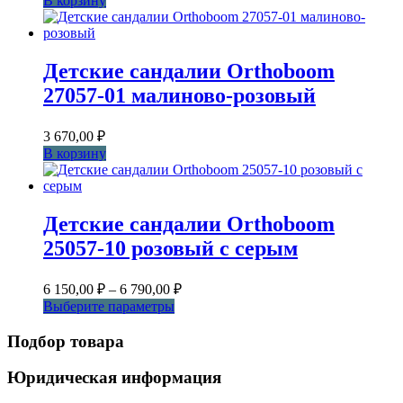
В корзину
Детские сандалии Orthoboom
27057-01 малиново-розовый
3 670,00
₽
В корзину
Детские сандалии Orthoboom
25057-10 розовый с серым
Диапазон
6 150,00
₽
–
6 790,00
₽
цен:
Этот
Выберите параметры
6
товар
150,00 ₽
имеет
Подбор товара
несколько
–
вариаций.
6
Юридическая информация
Опции
790,00 ₽
можно