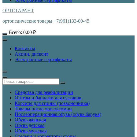
Электронные сертификаты
ОРТОГАРАНТ
ортопедические товары +7(961)133-00-45
Всего:
0,00
₽
Контакты
Акции, дисконт
Электронные сертификаты
Средства для реабилитации
Ортезы и бандажи для суставов
Корсеты для спины (позвоночника)
Товары после мастэктомии
Послеоперационная обувь (обувь барука)
Обувь женская
Обувь детская
Обувь мужская
Стельки и корректоры стопы