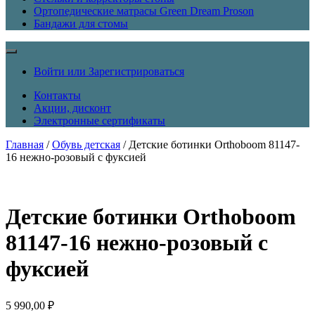
Ортопедические матрасы Green Dream Proson
Бандажи для стомы
Войти или Зарегистрироваться
Контакты
Акции, дисконт
Электронные сертификаты
Главная
/
Обувь детская
/ Детские ботинки Orthoboom 81147-
16 нежно-розовый с фуксией
Детские ботинки Orthoboom
81147-16 нежно-розовый с
фуксией
5 990,00
₽