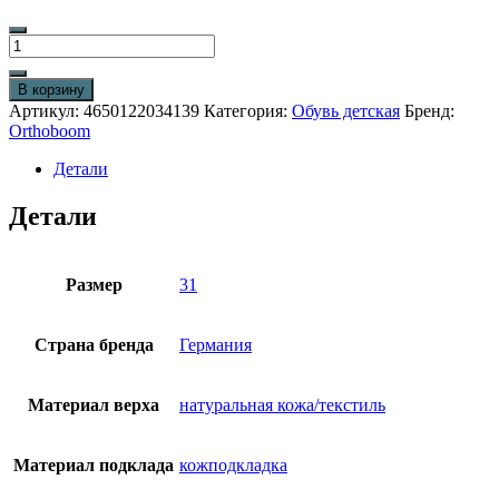
Количество
товара
Детские
В корзину
ботинки
Артикул:
4650122034139
Категория:
Обувь детская
Бренд:
Orthoboom
Orthoboom
81147-
16
Детали
нежно-
розовый
Детали
с
фуксией
Размер
31
Страна бренда
Германия
Материал верха
натуральная кожа/текстиль
Материал подклада
кожподкладка