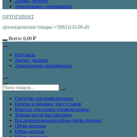
Акции, дисконт
Электронные сертификаты
ОРТОГАРАНТ
ортопедические товары +7(961)133-00-45
Всего:
0,00
₽
Контакты
Акции, дисконт
Электронные сертификаты
Средства для реабилитации
Ортезы и бандажи для суставов
Корсеты для спины (позвоночника)
Товары после мастэктомии
Послеоперационная обувь (обувь барука)
Обувь женская
Обувь детская
Обувь мужская