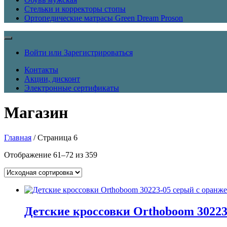
Стельки и корректоры стопы
Ортопедические матрасы Green Dream Proson
Войти или Зарегистрироваться
Контакты
Акции, дисконт
Электронные сертификаты
Магазин
Главная
/ Страница 6
Отображение 61–72 из 359
Детские кроссовки Orthoboom 3022