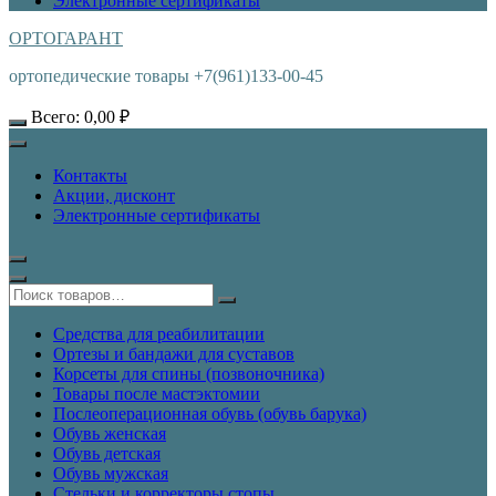
Электронные сертификаты
ОРТОГАРАНТ
ортопедические товары +7(961)133-00-45
Всего:
0,00
₽
Контакты
Акции, дисконт
Электронные сертификаты
Средства для реабилитации
Ортезы и бандажи для суставов
Корсеты для спины (позвоночника)
Товары после мастэктомии
Послеоперационная обувь (обувь барука)
Обувь женская
Обувь детская
Обувь мужская
Стельки и корректоры стопы