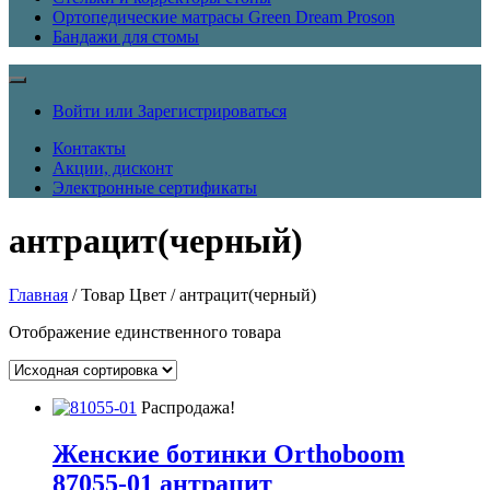
Ортопедические матрасы Green Dream Proson
Бандажи для стомы
Войти или Зарегистрироваться
Контакты
Акции, дисконт
Электронные сертификаты
антрацит(черный)
Главная
/ Товар Цвет / антрацит(черный)
Отображение единственного товара
Распродажа!
Женские ботинки Orthoboom
87055-01 антрацит