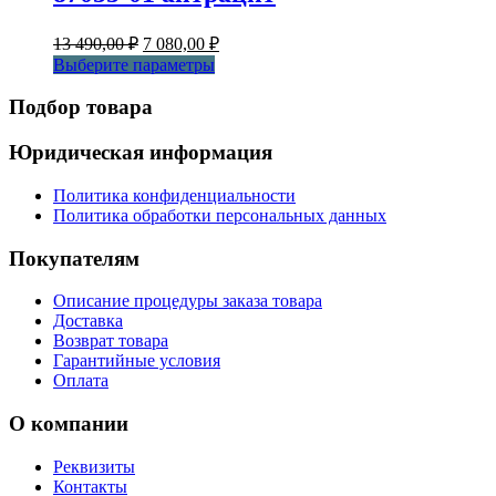
Первоначальная
Текущая
13 490,00
₽
7 080,00
₽
цена
цена:
Этот
Выберите параметры
составляла
7
товар
13
080,00 ₽.
имеет
Подбор товара
490,00 ₽.
несколько
вариаций.
Юридическая информация
Опции
можно
Политика конфиденциальности
выбрать
Политика обработки персональных данных
на
странице
Покупателям
товара.
Описание процедуры заказа товара
Доставка
Возврат товара
Гарантийные условия
Оплата
О компании
Реквизиты
Контакты