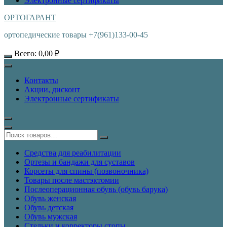
Электронные сертификаты
ОРТОГАРАНТ
ортопедические товары +7(961)133-00-45
Всего:
0,00
₽
Контакты
Акции, дисконт
Электронные сертификаты
Средства для реабилитации
Ортезы и бандажи для суставов
Корсеты для спины (позвоночника)
Товары после мастэктомии
Послеоперационная обувь (обувь барука)
Обувь женская
Обувь детская
Обувь мужская
Стельки и корректоры стопы