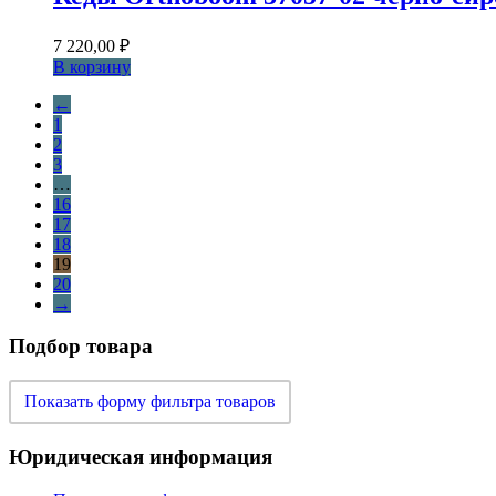
7 220,00
₽
В корзину
←
1
2
3
…
16
17
18
19
20
→
Подбор товара
Показать форму фильтра товаров
Юридическая информация