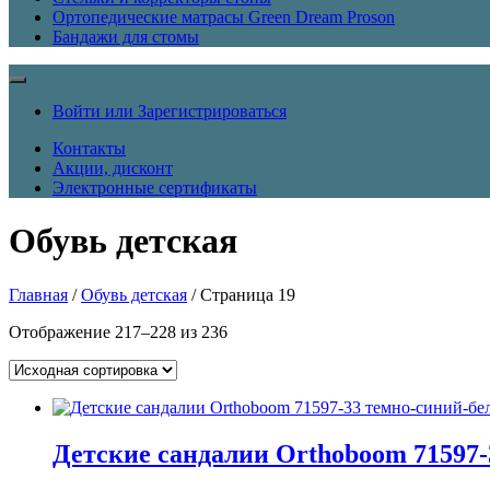
Ортопедические матрасы Green Dream Proson
Бандажи для стомы
Войти или Зарегистрироваться
Контакты
Акции, дисконт
Электронные сертификаты
Обувь детская
Главная
/
Обувь детская
/ Страница 19
Отображение 217–228 из 236
Детские сандалии Orthoboom 71597