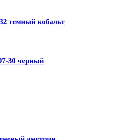
-32 темный кобальт
97-30 черный
реневый аметрин