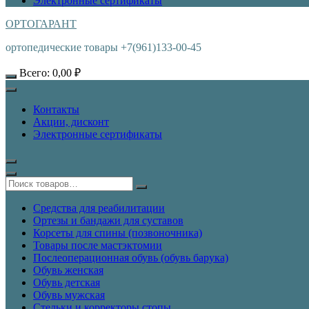
Электронные сертификаты
ОРТОГАРАНТ
ортопедические товары +7(961)133-00-45
Всего:
0,00
₽
Контакты
Акции, дисконт
Электронные сертификаты
Средства для реабилитации
Ортезы и бандажи для суставов
Корсеты для спины (позвоночника)
Товары после мастэктомии
Послеоперационная обувь (обувь барука)
Обувь женская
Обувь детская
Обувь мужская
Стельки и корректоры стопы